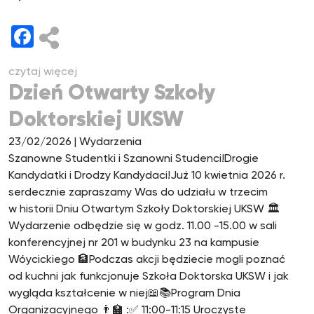
Facebook
czytaj więcej
Dzień Otwarty Szkoły
Doktorskiej UKSW
23/02/2026
| Wydarzenia
Szanowne Studentki i Szanowni Studenci!Drogie
Kandydatki i Drodzy Kandydaci!Już 10 kwietnia 2026 r.
serdecznie zapraszamy Was do udziału w trzecim
w historii Dniu Otwartym Szkoły Doktorskiej UKSW 🏛
Wydarzenie odbędzie się w godz. 11.00 -15.00 w sali
konferencyjnej nr 201 w budynku 23 na kampusie
Wóycickiego 🏦Podczas akcji będziecie mogli poznać
od kuchni jak funkcjonuje Szkoła Doktorska UKSW i jak
wygląda kształcenie w niej📖📚Program Dnia
Organizacyjnego 👨‍🏫 :✅ 11:00-11:15 Uroczyste