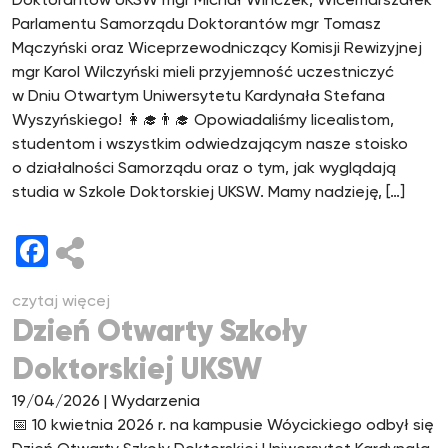
Doktorantów UKSW mgr Michał Winczek, Wicemarszałek
Parlamentu Samorządu Doktorantów mgr Tomasz
Mączyński oraz Wiceprzewodniczący Komisji Rewizyjnej
mgr Karol Wilczyński mieli przyjemność uczestniczyć
w Dniu Otwartym Uniwersytetu Kardynała Stefana
Wyszyńskiego! 👩‍🎓👨‍🎓 Opowiadaliśmy licealistom,
studentom i wszystkim odwiedzającym nasze stoisko
o działalności Samorządu oraz o tym, jak wyglądają
studia w Szkole Doktorskiej UKSW. Mamy nadzieję, […]
Facebook
czytaj więcej
Dzień Otwarty Szkoły
Doktorskiej UKSW
19/04/2026
| Wydarzenia
📅 10 kwietnia 2026 r. na kampusie Wóycickiego odbył się