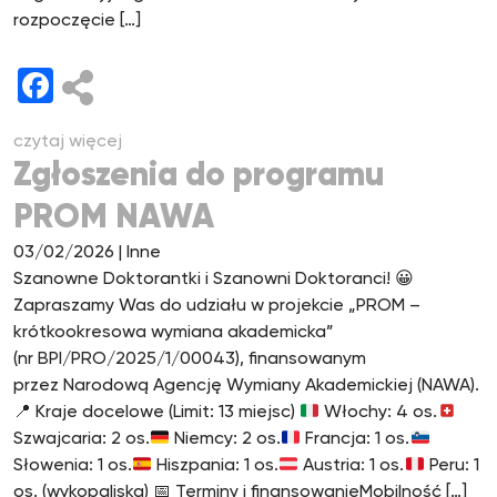
rozpoczęcie […]
Facebook
czytaj więcej
Zgłoszenia do programu
PROM NAWA
03/02/2026
| Inne
Szanowne Doktorantki i Szanowni Doktoranci!
😀
Zapraszamy Was do udziału w projekcie „PROM –
krótkookresowa wymiana akademicka”
(nr BPI/PRO/2025/1/00043), finansowanym
przez Narodową Agencję Wymiany Akademickiej (NAWA).
📍
Kraje docelowe (Limit: 13 miejsc)
Włochy: 4 os.
Szwajcaria: 2 os.
Niemcy: 2 os.
Francja: 1 os.
Słowenia: 1 os.
Hiszpania: 1 os.
Austria: 1 os.
Peru: 1
os. (wykopaliska)
📅
Terminy i finansowanieMobilność […]