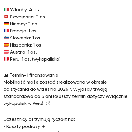
Włochy: 4 os.
Szwajcaria: 2 os.
Niemcy: 2 os.
Francja: 1 os.
Słowenia: 1 os.
Hiszpania: 1 os.
Austria: 1 os.
Peru: 1 os. (wykopaliska)
📅 Terminy i finansowanie
Mobilność może zostać zrealizowana w okresie
od stycznia do września 2026 r. Wyjazdy trwają
standardowo do 5 dni (dłuższy termin dotyczy wyłącznie
wykopalisk w Peru). 🕒
Uczestnicy otrzymują ryczałt na:
• Koszty podróży ✈️