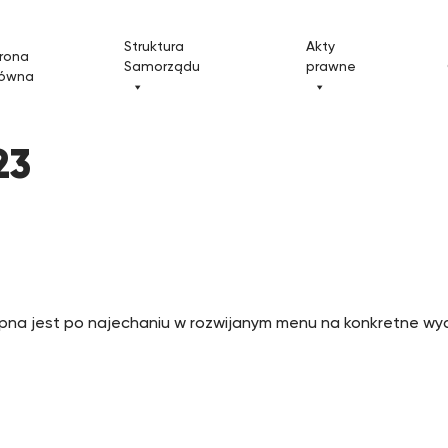
Struktura
Akty
rona
Samorządu
prawne
łówna
23
pna jest po najechaniu w rozwijanym menu na konkretne wyd