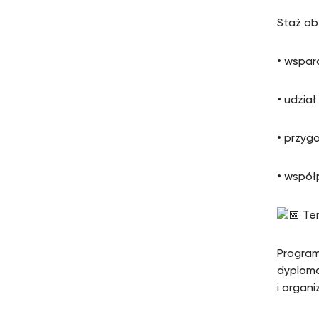
Staż ob
• wspar
• udzia
• przyg
• współ
Ter
Program
dyploma
i organi