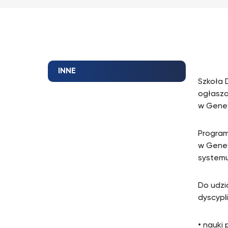
INNE
Szkoła 
ogłasza
w Gene
Program
w Genew
system
Do udzi
dyscypli
• nauki