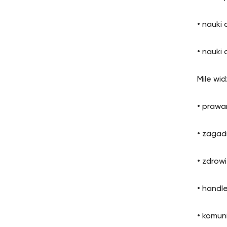
• nauki 
• nauki
Mile wi
• prawa
• zagad
• zdrow
• handl
• komun