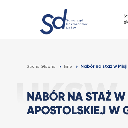
Przejdź
do
St
treści
g
Nabór na staż w Misji 
Strona Główna
Inne
NABÓR NA STAŻ W 
APOSTOLSKIEJ W 