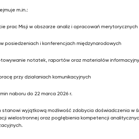
ejmuje m.in.:
cie prac Misji w obszarze analiz i opracowań merytorycznych
ł w posiedzeniach i konferencjach międzynarodowych
otowywanie notatek, raportów oraz materiałów informacyjn
pracę przy działaniach komunikacyjnych
min naboru do 22 marca 2026 r.
 stanowi wyjątkową możliwość zdobycia doświadczenia w ś
cji wielostronnej oraz pogłębienia kompetencji analityczny
zacyjnych.