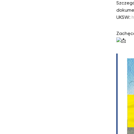
Szczegó
dokumen
UKSW:
h
Zachęca