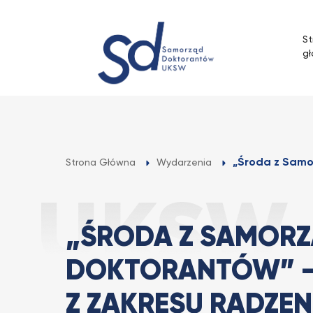
Przejdź
do
St
treści
g
„Środa z Samo
Strona Główna
Wydarzenia
„ŚRODA Z SAMOR
DOKTORANTÓW” –
Z ZAKRESU RADZEN