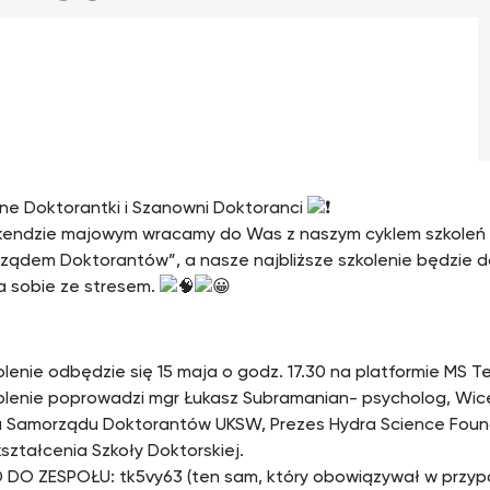
e Doktorantki i Szanowni Doktoranci
endzie majowym wracamy do Was z naszym cyklem szkoleń
ządem Doktorantów”, a nasze najbliższe szkolenie będzie 
a sobie ze stresem.
olenie odbędzie się 15 maja o godz. 17.30 na platformie MS T
olenie poprowadzi mgr Łukasz Subramanian- psycholog, Wi
 Samorządu Doktorantów UKSW, Prezes Hydra Science Foun
kształcenia Szkoły Doktorskiej.
 DO ZESPOŁU: tk5vy63 (ten sam, który obowiązywał w przy