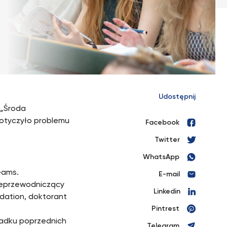
Udostępnij
 „Środa
dotyczyło problemu
Facebook
Twitter
WhatsApp
eams.
E-mail
ceprzewodniczący
Linkedin
dation, doktorant
Pintrest
padku poprzednich
Telegram