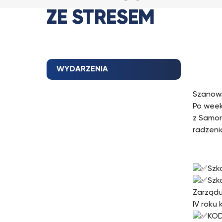
ZE STRESEM
WYDARZENIA
Szanown
Po week
z Samor
radzeni
Szk
Szk
Zarządu
IV roku 
KOD